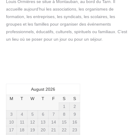
Louis Ormières se situe à Montauban, au bord du Tarn. Il
accueille aujourd’hui les associations, les organismes de
formation, les entreprises, les syndicats, les scolaires, les
groupes et les familles pour organiser des événements
professionnels, éducatifs, culturels, spirituels ou familiaux. C’est
un lieu où se poser pour un jour ou pour un séjour.
August 2026
M
T
W
T
F
S
S
1
2
3
4
5
6
7
8
9
10
11
12
13
14
15
16
17
18
19
20
21
22
23